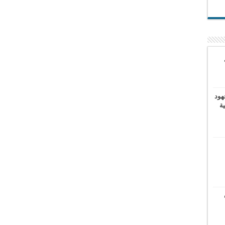
هود
ية