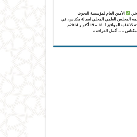
يخي
الأمين العام لمؤسسة البحوث
ظمه المجلس العلمي المحلي لعمالة مكناس، في
موضوع: (القرآن والأمة). المنعقد يومي السبت والأحد 28 – 29 ذي الحجة 1435ه/ الموافق لـ 18 – 19 أكتوبر 2014م.
مكناس – ...
أكمل القراءة »