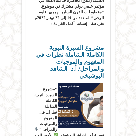
العلمية (مبدع) محاضرة ختامية ألقيت في
مؤتمر علمي دولي مشترك في موضوع:
“مخطوطات القرن السابع الهجري: علوم
الوحي” المنعقد من 19 إلى 22 نونبر 2022م.
بغرناطة – إسبانيا.
أكمل القراءة »
مشروع السيرة النبوية
الكاملة الشاملة نظرات في
المفهوم والموجبات
والمراحل/ أ.د. الشاهد
البوشيخي
“مشروع
السيرة النبوية
الكاملة
الشاملة
نظرات في
المفهوم
والموجبات
والمراحل”
فضيلة أ.د. الشاهد البوشيخي
الأمين العام