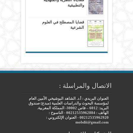
والتطبيقية
قضايا المصطلح في العلوم
الشرعية
الاتصال والمراسلة :
العنوان البريدي : أ.د. الشاهد البوشيخي الأمين العام
لمؤسسة البحوث والدراسات العلمية (مبدع) صندوق
البريد: 6012 – فاس 30002- المملكة المغربية.
الهاتف : 00212535962884 - الناسوخ :
00212535962920 - العنوان الإلكتروني :
mobdii@gmail.com