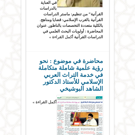
في العناية
بالدراسات
القرآنية” من تنظيم: ماستر الدراسات
القرآنية بالغرب الإسلامي: قضايا ومناهج.
بالكلية متعددة التخصصات بالناظور. عنوان
المحاضرة : أولويات البحث العلمي في
الدراسات القرآنية
أكمل القراءة »
محاضرة في موضوع : ‫نحو
رؤية علمية شاملة متكاملة
في خدمة التراث العربي
الإسلامي‎ للأستاذ الدكتور
الشاهد البوشيخي
أكمل القراءة »