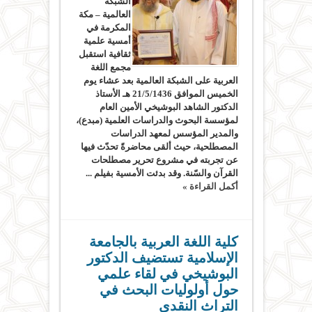
الشبكة
العالمية – مكة
المكرمة في
أمسية علمية
ثقافية استقبل
مجمع اللغة
العربية على الشبكة العالمية بعد عشاء يوم
الخميس الموافق 21/5/1436 هـ الأستاذ
الدكتور الشاهد البوشيخي الأمين العام
لمؤسسة البحوث والدراسات العلمية (مبدع)،
والمدير المؤسس لمعهد الدراسات
المصطلحية، حيث ألقى محاضرةً تحدّث فيها
عن تجربته في مشروع تحرير مصطلحات
القرآن والسّنة. وقد بدئت الأمسية بفيلم ...
أكمل القراءة »
كلية اللغة العربية بالجامعة
الإسلامية تستضيف الدكتور
البوشيخي في لقاء علمي
حول أولوليات البحث في
التراث النقدي