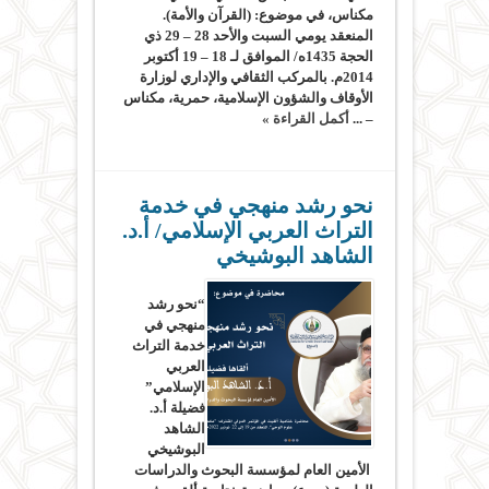
مكناس، في موضوع: (القرآن والأمة).
المنعقد يومي السبت والأحد 28 – 29 ذي
الحجة 1435ه/ الموافق لـ 18 – 19 أكتوبر
2014م. بالمركب الثقافي والإداري لوزارة
الأوقاف والشؤون الإسلامية، حمرية، مكناس
– ...
أكمل القراءة »
نحو رشد منهجي في خدمة
التراث العربي الإسلامي/ أ.د.
الشاهد البوشيخي
“نحو رشد
منهجي في
خدمة التراث
العربي
الإسلامي”
فضيلة أ.د.
الشاهد
البوشيخي
الأمين العام لمؤسسة البحوث والدراسات