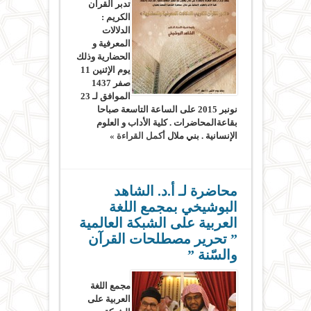
تدبر القران
الكريم :
الدلالات
المعرفية و
الحضارية وذلك
يوم الإثنين 11
صفر 1437
الموافق لـ 23
نونبر 2015 على الساعة التاسعة صباحا
بقاعةالمحاضرات . كلية الأداب و العلوم
الإنسانية . بني ملال
أكمل القراءة »
محاضرة لـ أ.د. الشاهد
البوشيخي بمجمع اللغة
العربية على الشبكة العالمية
” تحرير مصطلحات القرآن
والسّنة ”
مجمع اللغة
العربية على