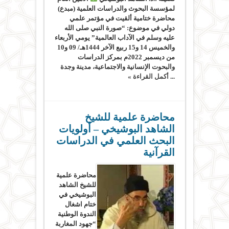
لمؤسسة البحوث والدراسات العلمية (مبدع)
محاضرة ختامية ألقيت في مؤتمر علمي
دولي في موضوع: “صورة النبي صلى الله
عليه وسلم في الآداب العالمية” يومي الأربعاء
والخميس 14 و15 ربيع الآخر 1444هـ/ 09 و10
من ديسمبر 2022م بمركز الدراسات
والبحوت الإنسانية والاجتماعية، مدينة وجدة
...
أكمل القراءة »
محاضرة علمية للشيخ
الشاهد البوشيخي – أولويات
البحث العلمي في الدراسات
القرآنية
محاضرة علمية
للشيخ الشاهد
البوشيخي في
ختام اشغال
الندوة الوطنية
“جهود المغاربة