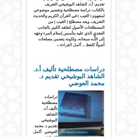
تقديم: أ.د. الشاهد البوشيخي التعريف
بالكتاب: دراسة مصطلحية وتفسير موضوعي
لمفهوم ( الغيب ) في القرآن الكريم والحديث
الشريف. ويعد مصطلح ( الغيب ) من
المصطلحات الأصول لتعلقه الكبير بالجانب
العقدي الذي عليه يتأسس إسلام المرء وجهَه
إلى اللَّـه سبحانه، ولكونه يتضمن مصلحات
أصولًا كلفظ ...
أكمل القراءة »
دراسات مصطلحية تأليف أ.د.
الشاهد البوشيخي تقديم د.
محمد العوضي
دراسات
مصطلحية
تأليف أ.د.
الشاهد
البوشيخي
تقديم د. محمد
العوضي
أكمل