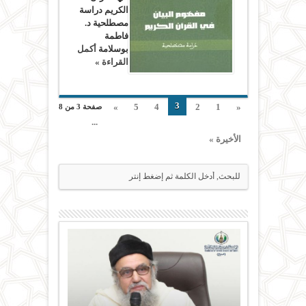
الكريم دراسة
مصطلحية د.
فاطمة
بوسلامة
أكمل
القراءة »
3
»
5
4
2
1
«
صفحة 3 من 8
...
الأخيرة »