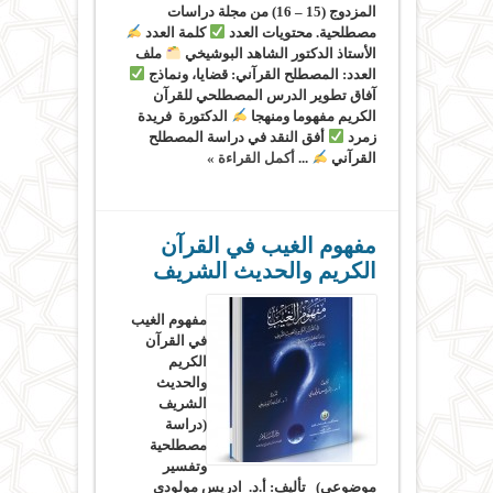
المزدوج (15 – 16) من مجلة دراسات
مصطلحية. محتويات العدد
كلمة العدد
الأستاذ الدكتور الشاهد البوشيخي
ملف
العدد: المصطلح القرآني: قضايا، ونماذج
آفاق تطوير الدرس المصطلحي للقرآن
الكريم مفهوما ومنهجا
الدكتورة فريدة
زمرد
أفق النقد في دراسة المصطلح
القرآني
...
أكمل القراءة »
مفهوم الغيب في القرآن
الكريم والحديث الشريف
مفهوم الغيب
في القرآن
الكريم
والحديث
الشريف
(دراسة
مصطلحية
وتفسير
موضوعي) تأليف: أ.د. ادريس مولودي