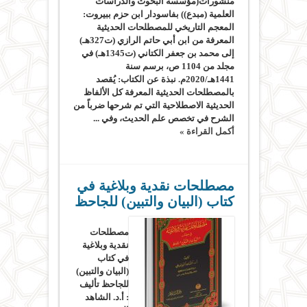
منشورات(مؤسسة البحوث والدراسات
العلمية (مبدع)) بفاسودار ابن حزم ببيروت:
المعجم التاريخي للمصطلحات الحديثية
المعرفة من ابن أبي حاتم الرازي (ت327هـ)
إلى محمد بن جعفر الكتاني (ت1345هـ) في
مجلد من 1104 ص، برسم سنة
1441هـ/2020م. نبذة عن الكتاب: يُقصد
بالمصطلحات الحديثية المعرفة كل الألفاظ
الحديثية الاصطلاحية التي تم شرحها ضرباً من
الشرح في تخصص علم الحديث، وفي ...
أكمل القراءة »
مصطلحات نقدية وبلاغية في
كتاب (البيان والتبين) للجاحظ
مصطلحات
نقدية وبلاغية
في كتاب
(البيان والتبين)
للجاحظ تأليف
: أ.د. الشاهد