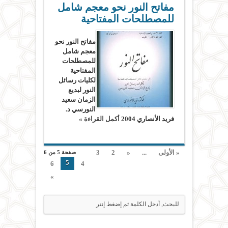
مفاتح النور نحو معجم شامل
للمصطلحات المفتاحية
مفاتح النور نحو
معجم شامل
للمصطلحات
المفتاحية
لكليات رسائل
النور لبديع
الزمان سعيد
النورسي د.
فريد الأنصاري 2004
أكمل القراءة »
« الأولى
...
«
2
3
صفحة 5 من 6
5
6
4
»