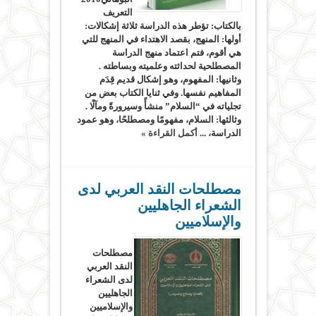
التعريف
بالكتاب: تؤطر هذه الدراسة ثلاثة إشكالات:
أولها: المنهج، بقصد الاهتداء في المنهج للتي
هي أقوم، فتم اعتماد منهج الدراسة
المصطلحية لحداثته وعلميته وبساطته .
وثانيها: المفهوم، وهو إشكال قديم قِدَم
المفاهيم نفسها. وفي ثنايا الكتاب بعض من
تجلياته في “السلام” منشأً وسيرورةً ومآلًا .
وثالثها: السلام، مفهومًا ومصطلحًا، وهو عمود
الدراسة، ...
أكمل القراءة »
مصطلحات النقد العربي لدى
الشعراء الجاهليين
والإسلاميين
مصطلحات
النقد العربي
لدى الشعراء
الجاهليين
والإسلاميين