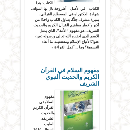
بالكتاب: هذا
الكتاب – في الأصل – أطروحة نال بها المؤلف
شهادة الدكتوراه في المصطلح القرآني،
بميزة مشرف جدًّا، يتناول الكتاب واحدًا من
أكبر وأخطر مفاهيم القرآن الكريم والحديث
الشريف، هو مفهوم “الأمة”، الذي يمثل
الاسم الذي اختاره الله تعالى ورسوله (ص)
عنوانًا لأتباع الإسلام ومعتنقيـه. ما أبعاد
التسمية؟ وما ...
أكمل القراءة »
مفهوم السلام في القرآن
الكريم والحديث النبوي
الشريف
مفهوم
السلامفي
القرآن الكريم
والحديث
الشريفد.
الطيب
البوهالي2010