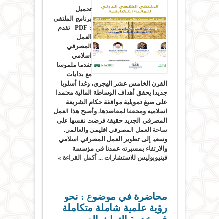
تحميل
برنامج الملتقى
: PDF تقدم
العمل
المصرفي
اسلامي
تقدما ملموسا
مع بدايات
القرن الخامس عشر الهجري، وغدا أسلوبا
جديدا يحقق أهداف الوساطة المالية معتمدا
على صيغ تمويلية موافقة حكام الشريعة
اسلامية ومحققا لمقاصدها. وأصبح هذا العمل
المصرفي الجديد حقيقة فرضت نفسها على
ساحة العمل المصرفي اقليمي والعالمي.
وسعيا إلى تطوير العمل المصرفي اسلامي
والارتقاء بمسيرته عمدنا في مؤسسة
فينيوبوليس للاستشارات ...
أكمل القراءة »
محاضرة في موضوع : ‫نحو
رؤية علمية شاملة متكاملة