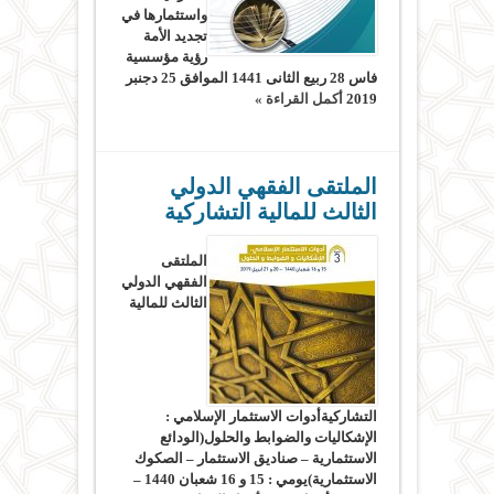
واستثمارها في
تجديد الأمة
رؤية مؤسسية
فاس 28 ربيع الثانى 1441 الموافق 25 دجنبر
2019
أكمل القراءة »
الملتقى الفقهي الدولي
الثالث للمالية التشاركية
الملتقى
الفقهي الدولي
الثالث للمالية
التشاركيةأدوات الاستثمار الإسلامي :
الإشكاليات والضوابط والحلول(الودائع
الاستثمارية – صناديق الاستثمار – الصكوك
الاستثمارية)يومي : 15 و 16 شعبان 1440 –