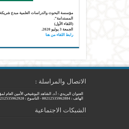
المستدامة”.
(اللقاء الأول)
الجمعة 3 يوليو 2020.
رابط اللقاء من هنا
الاتصال والمراسلة :
العنوان البريدي : أ.د. الشاهد البوشيخي الأمين العام لمؤسسة البحوث والد
الهاتف : 00212535962884 - الناسوخ : 00212535962920 - العنوان الإلكتروني : mobdii@gmail.com
الشبكات الاجتماعية