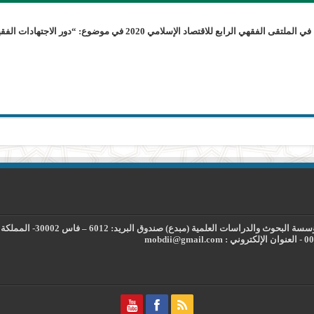
مؤسسة البحوث والدراسات العلمية مبدع شريكة في الملتقى الفقهي الرابع للاقتص
راسات العلمية (مبدع) صندوق البريد: 6012 – فاس 30002- المملكة المغربية.