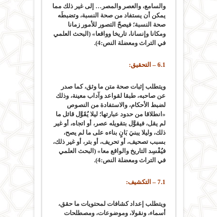
والسامع، والعصر والمصر… إلى غير ذلك مما
يمكن أن يستفاد من صحة النسبة، وتضبطَه
صحة النسبة؛ فيصحّ التصور للأمور زمانا
ومكانا وإنسانا، تاريخا وواقعا» (البحث العلمي
في التراث ومعضلة النص:4).
6.1 – التحقيق:
ويتطلب إثبات صحة متن ما وثق، كما صدر
عن صاحبه، طبقا لقواعد وآداب معينة، وذلك
لضبط الأحكام، والاستفادة من النصوص
«انطلاقا من حدود عبارتها؛ ليلا يُقَوَّل قائل ما
لم يقل، فيقوَّل بتقويله عصر، أو اتجاه، أو غير
ذلك، وليلا يبنيَ بَانٍ بناءه على ما لم يصح،
بسبب تصحيف، أو تحريف، أو بتر، أو غير ذلك،
فيُفْسِد التاريخ والواقع معا» (البحث العلمي
في التراث ومعضلة النص:4).
7.1 – التكشيف:
ويتطلب إعداد كشافات لمحتويات ما حقق،
أسماء، ونقولا، وموضوعات، ومصطلحات