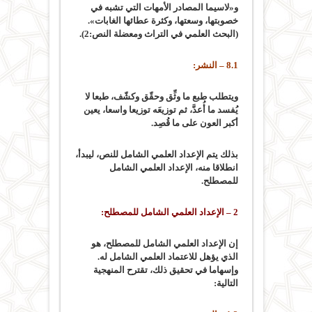
و«لاسيما المصادر الأمهات التي تشبه في
خصوبتها، وسعتها، وكثرة عطائها الغابات».
(البحث العلمي في التراث ومعضلة النص:2).
8.1 – النشر:
ويتطلب طبع ما وثِّق وحقّق وكشّف، طبعا لا
يُفسد ما أُعدَّ، ثم توزيعَه توزيعا واسعا، يعين
أكبر العون على ما قُصِد.
بذلك يتم الإعداد العلمي الشامل للنص، ليبدأ،
انطلاقا منه، الإعداد العلمي الشامل
للمصطلح.
2 – الإعداد العلمي الشامل للمصطلح:
إن الإعداد العلمي الشامل للمصطلح، هو
الذي يؤهل للاعتماد العلمي الشامل له.
وإسهاما في تحقيق ذلك، تقترح المنهجية
التالية: