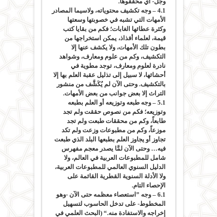
وجل- أي محققوها.
4.1 – وجه تكشيف محتوياته، ولاسيما المصادر
الأمهات التي تشبه في خصوبتها وسعتها
وكثرة عطائها الغابات؛ فكم من بقايا كتب
قيمة، لعلماء أفذاذ، يمكن استخراجها من
بطون تلك الأمهات، ولا يكشف عنها إلا
التكشيف، وكم من علوم ومعارف، وشواهد
نادرة لعلوم ومعارف، توجد مطوية في
أحشائها، لا سبيل إلى تذليل عقبة العلم بها إلا
بالتكشيف. وحتى الآن لم يُكَشَّف من منشور
التراث إلا بعض جوانب من بعض الأمهات.
5.1 – وجه طبعه وتوزيعه أو العلم بطبعه
وتوزيعه؛ فكم من نصوص حققت ولم تجد
طابعاً، وكم من محققات طبعت ولم تجد
موزعاً، وكم من مطبوعات وزعت ولم تكد
تجاوز أو يجاوز العلم بطبعها البلد الذي طبعت
فيه… وحتى الآن لمَّا يصدر معجم مفهرس
شامل للمطبوعات العربية في العالم، ولا
الدليل السنوي العالمي للمطبوعات العربية،
ولا الأدلة السنوية القطرية القائمة على
الإحصاء التام.
6.1 – وجه ”استعصاء معظمه حتى الآن -وهو
المخطوط- على تدخل الحاسوب لتسهيل
إخراجه والاستفادة منه.“ (البحث العلمي في