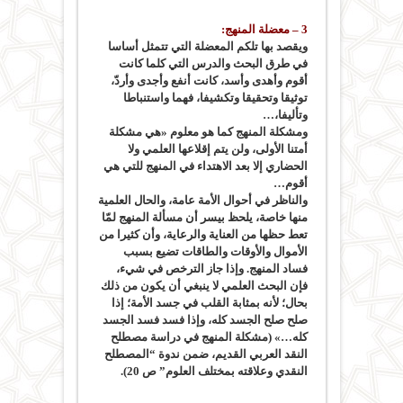
3 – معضلة المنهج:
ويقصد بها تلكم المعضلة التي تتمثل أساسا
في طرق البحث والدرس التي كلما كانت
أقوم وأهدى وأسد، كانت أنفع وأجدى وأردّ،
توثيقا وتحقيقا وتكشيفا، فهما واستنباطا
وتأليفا،…
ومشكلة المنهج كما هو معلوم «هي مشكلة
أمتنا الأولى، ولن يتم إقلاعها العلمي ولا
الحضاري إلا بعد الاهتداء في المنهج للتي هي
أقوم…
والناظر في أحوال الأمة عامة، والحال العلمية
منها خاصة، يلحظ بيسر أن مسألة المنهج لمّا
تعط حظها من العناية والرعاية، وأن كثيرا من
الأموال والأوقات والطاقات تضيع بسبب
فساد المنهج. وإذا جاز الترخص في شيء،
فإن البحث العلمي لا ينبغي أن يكون من ذلك
بحال؛ لأنه بمثابة القلب في جسد الأمة؛ إذا
صلح صلح الجسد كله، وإذا فسد فسد الجسد
كله…» (مشكلة المنهج في دراسة مصطلح
النقد العربي القديم، ضمن ندوة “المصطلح
النقدي وعلاقته بمختلف العلوم” ص 20).