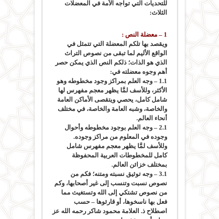
للتحديات التي تواجه الأمة في المعضلات
الثلاث:
1 – معضلة النص :
ويقصد بها تلكم المعضلة التي تتمثل في
الواقع الأليم لما تبقى من نصوص التراث
الذي هو الذات؛ ذلكم النص الذي يمكن حصر
أهم وجوه معضلته في:
1.1 – وجه العلم بمراكز وجود مخطوطه وهو
الأكثر، وللأسف لمَّا يظهر معجم مفهرس لها
شامل كامل، يحصي ويتقصى الأماكن العامة
والخاصة، وشبه العامة والخاصة، في مختلف
أنحاء العالم.
2.1 – وجه العلم بوجود مخطوطه وأحوال
وجوده في المعلوم من مراكز وجوده.
وللأسف لمَّا يظهر معجم مفهرس شامل
كامل للمخطوطات العربية المحفوظة
بمختلف خزائن العالم.
3.1 – وجه توثيق نسبته ومتنه؛ فكم من
نصوص نسبت وتنسب إلى غير أصحابها، وكم
من نصوص تشتكي إلى الله وتستغيث مما
فعل بها ناسخوها، أو قارئوها – حسب
اصطلاح ذ. العلامة محمود شاكر رحمه الله عز