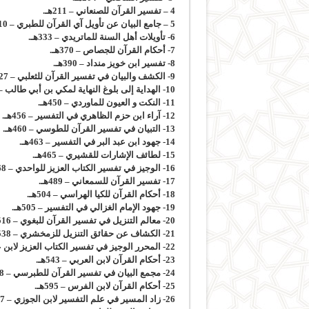
4 – تفسير القرآن للصنعاني – 211هـ.
5 – جامع البيان عن تأويل آي القرآن للطبري – 310هـ.
6- تأويلات أهل السنة للماتريدي – 333هـ.
7- أحكام القرآن للجصاص – 370هـ.
8- تفسير ابن خويز منداد – 390هـ.
9- الكشف والبيان في تفسير القرآن للثعلبي – 427هـ.
10- الهداية إلى بلوغ النهاية لمكي بن أبي طالب – 437هـ.
11- النكت و العيون للماوردي – 450هـ.
12- آراء ابن حزم الظاهري في التفسير – 456هـ.
13- التبيان في تفسير القرآن للطوسي – 460هـ.
14- جهود ابن عبد البر في التفسير – 463هـ.
15- لطائف الإشارات للقشيري – 465هـ.
16- الوجيز في تفسير الكتاب العزيز للواحدي – 468هـ.
17- تفسير القرآن للسمعاني – 489هـ.
18- أحكام القرآن للكيا الهراسي – 504هـ.
19- جهود الإمام الغزالي في التفسير – 505هـ.
20- معالم التنزيل في تفسير القرآن للبغوي – 516هـ.
21- الكشاف عن حقائق التنزيل للزمخشري – 538هـ.
22- المحرر الوجيز في تفسير الكتاب العزيز لابن عطية – 542هـ.
23- أحكام القرآن لابن العربي – 543هـ.
24- مجمع البيان في تفسير القرآن للطبرسي – 548هـ.
25- أحكام القرآن لابن الفرس – 595هـ.
26- زاد المسير في علم التفسير لابن الجوزي – 597هـ.