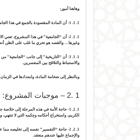
وهاهنا أمور:
1. 1. 1- أن المادة المقصودة بالجمع في هذا الجامع هي تلكم التي بها يتحقق المقصد الأساس من نزول القرآن الكريم،
1. 1. 2-
أن
“الجامعية”
في هذا المشروع، تعني الا
وغيرها… والقصد هو تحري ما غلب على الظن أنه 
1. 1. 3- أن “التاريخية” إلى جانب “الجامعية” من أهم ما يميز هذا المشروع.
والاستنباط والتلاقح بين المفسرين.
وبالنظر إلى ضخامة المادة، وامتدادها في الزمان 
1 .2 – موجبات المشروع:
1. 2. 1- حاجة الأمة في هذه المرحلة إلى خلاصة جامعة موثقة لجهودها في بيان كلام الله تعالى عبر التاريخ،
الكريم، واستخراج أحكامه وحِكمه التي لا تنتهي، 
1. 2. 2- حاجة “التفسير” نفسه إلى تخليصه مما علق به عبر العصور،
والإجماع عليها عندهم منعقد.