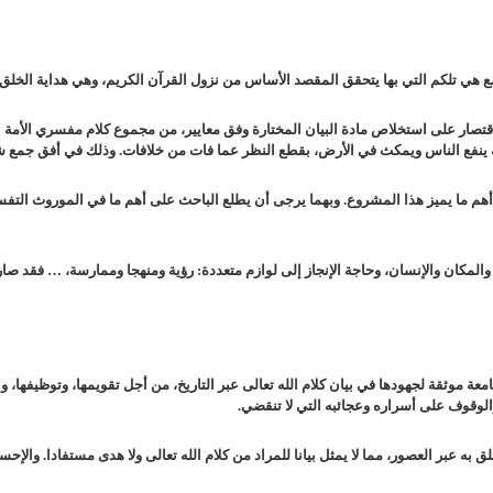
وهي هداية الخلق إ
قتصار على استخلاص مادة البيان المختارة وفق معايير، من مجموع كلام مفسري الأمة عل
ينفع الناس ويمكث في الأرض، بقطع النظر عما فات من خلافات. وذلك في أفق جمع شمل
وبهما يرجى أن يطلع الباحث على أهم ما في الموروث التف
والمكان والإنسان، وحاجة الإنجاز إلى لوازم متعددة: رؤية ومنهجا وممارسة، … فقد صار
من أجل تقويمها، وتوظيفها، وا
والوقوف على أسراره وعجائبه التي لا تنقضي.
مما لا يمثل بيانا للمراد من كلام الله تعالى ولا هدى مستفادا. والإحسا