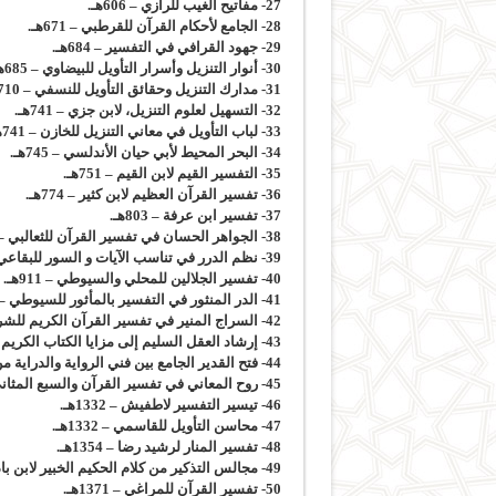
27- مفاتيح الغيب للرازي – 606هـ.
28- الجامع لأحكام القرآن للقرطبي – 671هـ.
29- جهود القرافي في التفسير – 684هـ.
30- أنوار التنزيل وأسرار التأويل للبيضاوي – 685هـ.
31- مدارك التنزيل وحقائق التأويل للنسفي – 710هـ.
32- التسهيل لعلوم التنزيل، لابن جزي – 741هـ.
33- لباب التأويل في معاني التنزيل للخازن – 741هـ.
34- البحر المحيط لأبي حيان الأندلسي – 745هـ.
35- التفسير القيم لابن القيم – 751هـ.
36- تفسير القرآن العظيم لابن كثير – 774هـ.
37- تفسير ابن عرفة – 803هـ.
38- الجواهر الحسان في تفسير القرآن للثعالبي – 875هـ.
39- نظم الدرر في تناسب الآيات و السور للبقاعي – 885هـ.
40- تفسير الجلالين للمحلي والسيوطي – 911هـ.
41- الدر المنثور في التفسير بالمأثور للسيوطي – 911هـ.
42- السراج المنير في تفسير القرآن الكريم للشربيني – 977هـ.
43- إرشاد العقل السليم إلى مزايا الكتاب الكريم لأبي السعود – 982هـ.
44- فتح القدير الجامع بين فني الرواية والدراية من علم التفسير للشوكاني – 1250هـ.
45- روح المعاني في تفسير القرآن والسبع المثاني للآلوسي – 1270هـ.
46- تيسير التفسير لاطفيش – 1332هـ.
47- محاسن التأويل للقاسمي – 1332هـ.
48- تفسير المنار لرشيد رضا – 1354هـ.
49- مجالس التذكير من كلام الحكيم الخبير لابن باديس – 1359هـ.
50- تفسير القرآن للمراغي – 1371هـ.