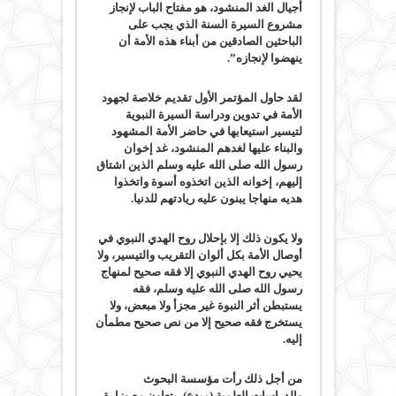
أجيال الغد المنشود، هو مفتاح الباب لإنجاز
مشروع السيرة السنة الذي يجب على
الباحثين الصادقين من أبناء هذه الأمة أن
ينهضوا لإنجازه”.
لقد حاول المؤتمر الأول تقديم خلاصة لجهود
الأمة في تدوين ودراسة السيرة النبوية
لتيسير استيعابها في حاضر الأمة المشهود
والبناء عليها لغدهم المنشود، غد إخوان
رسول الله صلى الله عليه وسلم الذين اشتاق
إليهم، إخوانه الذين اتخذوه أسوة واتخذوا
هديه منهاجا يبنون عليه ريادتهم للدنيا.
ولا يكون ذلك إلا بإحلال روح الهدي النبوي في
أوصال الأمة بكل ألوان التقريب والتيسير، ولا
يحيي روح الهدي النبوي إلا فقه صحيح لمنهاج
رسول الله صلى الله عليه وسلم، فقه
يستبطن أثر النبوة غير مجزأ ولا مبعض، ولا
يستخرج فقه صحيح إلا من نص صحيح مطمأن
إليه.
من أجل ذلك رأت مؤسسة البحوث
والدراسات العلمية (مبدع)، بتعاون مع وزارة