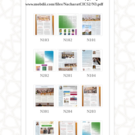
www.mobdii.com/files/NacharatCICS2/N3.pdf
N103
N102
N101
N202
N201
N104
N301
N204
N203