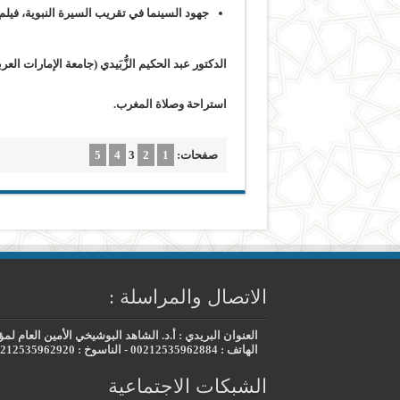
جهود السينما في تقريب السيرة النبوية، فيلم
الدكتور عبد الحكيم الزُّبَيدي (جامعة الإمارات العرب
استراحة وصلاة المغرب.
صفحات:
1
2
3
4
5
الاتصال والمراسلة :
العنوان البريدي : أ.د. الشاهد البوشيخي الأمين العام لمؤسسة البحوث والد
الهاتف : 00212535962884 - الناسوخ : 00212535962920 - العنوان الإلكتروني : mobdii@gmail.com
الشبكات الاجتماعية