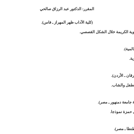
المقرر: الدكتور عبد الرزاق صالحي
(كلية الآداب ظهر المهراز ـ فاس).
وية الكريمة خلال الشكل القصصي.
لمية).
ة.
قان ـ الأردن).
للطفل والشاب.
ة جامعة دمنهور ـ مصر).
ل حمزة نموذجا.
نطا ـ مصر).